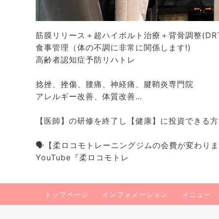
筋膜リリース＋超ハイボルト治療＋背骨調整(DRT
食事管理（体の不調に非常に関係します!)
高齢者認知症予防リハトレ
捻挫、挫傷、腰痛、神経痛、腱鞘炎専門院
アレルギー改善、体質改善…
【医師】の研修を終了し【健康】に投資できる方
🗣️【柔ロコモトレーニングジムの会費が変わり
YouTube『柔ロコモトレ
トップページ
インフォメーション
メニュー