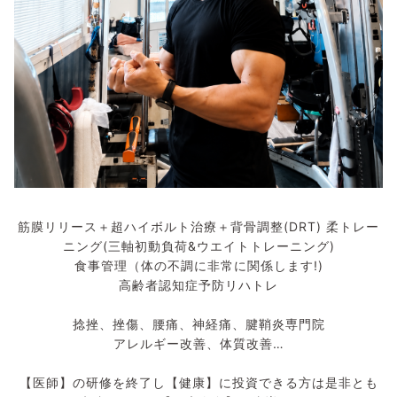
筋膜リリース＋超ハイボルト治療＋背骨調整(DRT) 柔トレー
ニング(三軸初動負荷&ウエイトトレーニング)
食事管理（体の不調に非常に関係します!)
高齢者認知症予防リハトレ
捻挫、挫傷、腰痛、神経痛、腱鞘炎専門院
アレルギー改善、体質改善…
【医師】の研修を終了し【健康】に投資できる方は是非とも