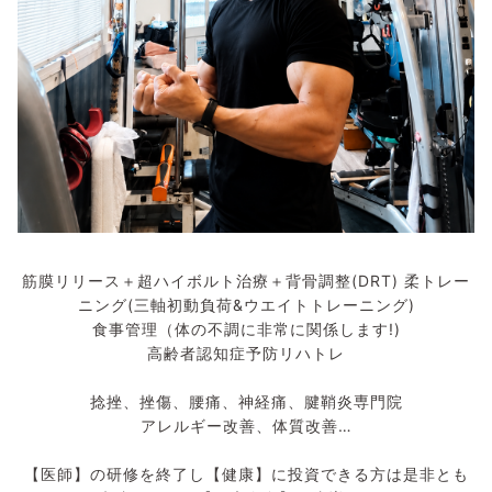
筋膜リリース＋超ハイボルト治療＋背骨調整(DRT) 柔トレー
ニング(三軸初動負荷&ウエイトトレーニング)
食事管理（体の不調に非常に関係します!)
高齢者認知症予防リハトレ
捻挫、挫傷、腰痛、神経痛、腱鞘炎専門院
アレルギー改善、体質改善…
【医師】の研修を終了し【健康】に投資できる方は是非とも