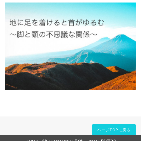
ページTOPに戻る
Today :
68
| Yesterday :
348
| Total :
564720