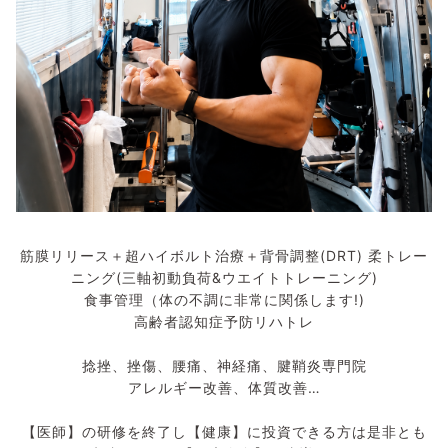
筋膜リリース＋超ハイボルト治療＋背骨調整(DRT) 柔トレー
ニング(三軸初動負荷&ウエイトトレーニング)
食事管理（体の不調に非常に関係します!)
高齢者認知症予防リハトレ
捻挫、挫傷、腰痛、神経痛、腱鞘炎専門院
アレルギー改善、体質改善…
【医師】の研修を終了し【健康】に投資できる方は是非とも