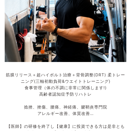
筋膜リリース＋超ハイボルト治療＋背骨調整(DRT) 柔トレー
ニング(三軸初動負荷&ウエイトトレーニング)
食事管理（体の不調に非常に関係します!)
高齢者認知症予防リハトレ
捻挫、挫傷、腰痛、神経痛、腱鞘炎専門院
アレルギー改善、体質改善…
【医師】の研修を終了し【健康】に投資できる方は是非とも