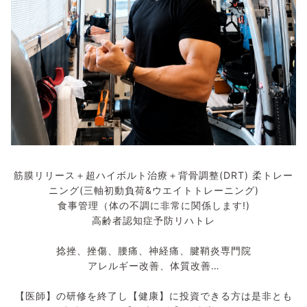
筋膜リリース＋超ハイボルト治療＋背骨調整(DRT) 柔トレー
ニング(三軸初動負荷&ウエイトトレーニング)
食事管理（体の不調に非常に関係します!)
高齢者認知症予防リハトレ
捻挫、挫傷、腰痛、神経痛、腱鞘炎専門院
アレルギー改善、体質改善…
【医師】の研修を終了し【健康】に投資できる方は是非とも