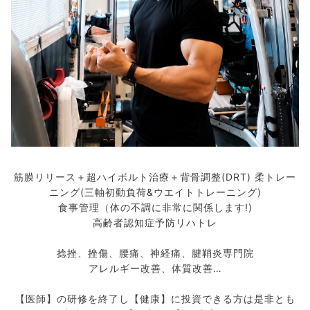
筋膜リリース＋超ハイボルト治療＋背骨調整(DRT) 柔トレー
ニング(三軸初動負荷&ウエイトトレーニング)
食事管理（体の不調に非常に関係します!)
高齢者認知症予防リハトレ
捻挫、挫傷、腰痛、神経痛、腱鞘炎専門院
アレルギー改善、体質改善…
【医師】の研修を終了し【健康】に投資できる方は是非とも