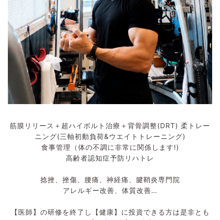
筋膜リリース＋超ハイボルト治療＋背骨調整(DRT) 柔トレー
ニング(三軸初動負荷&ウエイトトレーニング)
食事管理（体の不調に非常に関係します!)
高齢者認知症予防リハトレ
捻挫、挫傷、腰痛、神経痛、腱鞘炎専門院
アレルギー改善、体質改善…
【医師】の研修を終了し【健康】に投資できる方は是非とも