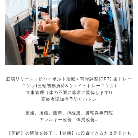
筋膜リリース＋超ハイボルト治療＋背骨調整(DRT) 柔トレー
ニング(三軸初動負荷&ウエイトトレーニング)
食事管理（体の不調に非常に関係します!)
高齢者認知症予防リハトレ
捻挫、挫傷、腰痛、神経痛、腱鞘炎専門院
アレルギー改善、体質改善…
【医師】の研修を終了し【健康】に投資できる方は是非とも