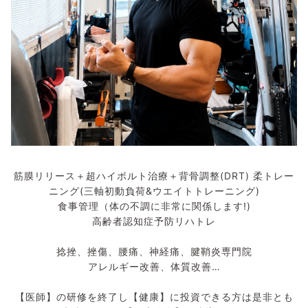
筋膜リリース＋超ハイボルト治療＋背骨調整(DRT) 柔トレー
ニング(三軸初動負荷&ウエイトトレーニング)
食事管理（体の不調に非常に関係します!)
高齢者認知症予防リハトレ
捻挫、挫傷、腰痛、神経痛、腱鞘炎専門院
アレルギー改善、体質改善…
【医師】の研修を終了し【健康】に投資できる方は是非とも