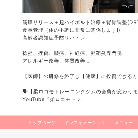
筋膜リリース＋超ハイボルト治療＋背骨調整(DRT
食事管理（体の不調に非常に関係します!)
高齢者認知症予防リハトレ
捻挫、挫傷、腰痛、神経痛、腱鞘炎専門院
アレルギー改善、体質改善…
【医師】の研修を終了し【健康】に投資できる方
🗣️【柔ロコモトレーニングジムの会費が変わり
YouTube『柔ロコモトレ
トップページ
インフォメーション
メニュー