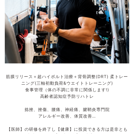
筋膜リリース＋超ハイボルト治療＋背骨調整(DRT) 柔トレー
ニング(三軸初動負荷&ウエイトトレーニング)
食事管理（体の不調に非常に関係します!)
高齢者認知症予防リハトレ
捻挫、挫傷、腰痛、神経痛、腱鞘炎専門院
アレルギー改善、体質改善…
【医師】の研修を終了し【健康】に投資できる方は是非とも