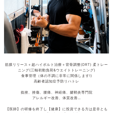
筋膜リリース＋超ハイボルト治療＋背骨調整(DRT) 柔トレー
ニング(三軸初動負荷&ウエイトトレーニング)
食事管理（体の不調に非常に関係します!)
高齢者認知症予防リハトレ
捻挫、挫傷、腰痛、神経痛、腱鞘炎専門院
アレルギー改善、体質改善…
【医師】の研修を終了し【健康】に投資できる方は是非とも