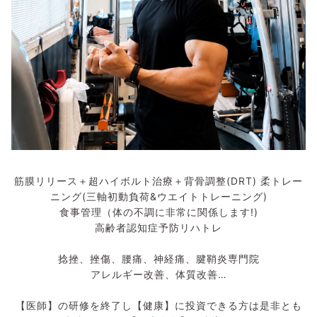
筋膜リリース＋超ハイボルト治療＋背骨調整(DRT) 柔トレー
ニング(三軸初動負荷&ウエイトトレーニング)
食事管理（体の不調に非常に関係します!)
高齢者認知症予防リハトレ
捻挫、挫傷、腰痛、神経痛、腱鞘炎専門院
アレルギー改善、体質改善…
【医師】の研修を終了し【健康】に投資できる方は是非とも