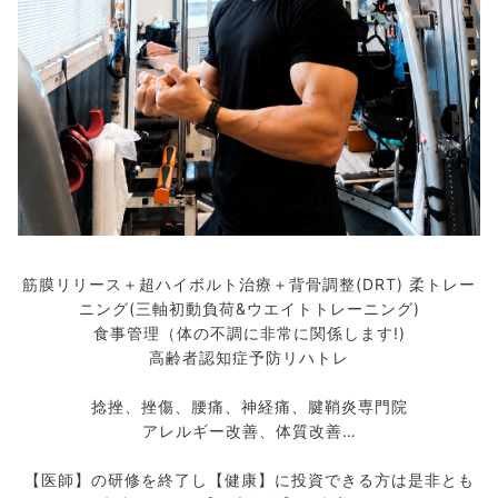
筋膜リリース＋超ハイボルト治療＋背骨調整(DRT) 柔トレー
ニング(三軸初動負荷&ウエイトトレーニング)
食事管理（体の不調に非常に関係します!)
高齢者認知症予防リハトレ
捻挫、挫傷、腰痛、神経痛、腱鞘炎専門院
アレルギー改善、体質改善…
【医師】の研修を終了し【健康】に投資できる方は是非とも