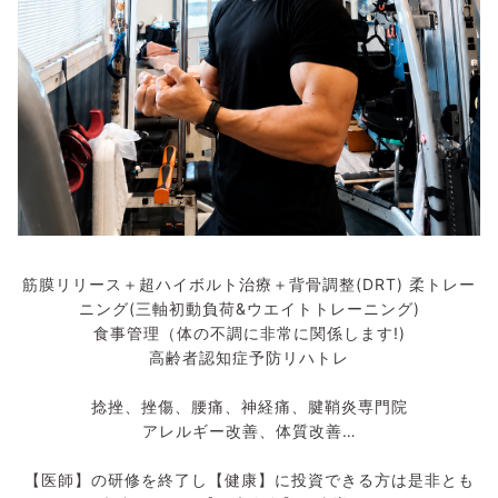
筋膜リリース＋超ハイボルト治療＋背骨調整(DRT) 柔トレー
ニング(三軸初動負荷&ウエイトトレーニング)
食事管理（体の不調に非常に関係します!)
高齢者認知症予防リハトレ
捻挫、挫傷、腰痛、神経痛、腱鞘炎専門院
アレルギー改善、体質改善…
【医師】の研修を終了し【健康】に投資できる方は是非とも