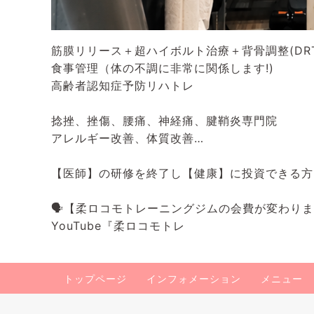
筋膜リリース＋超ハイボルト治療＋背骨調整(DRT
食事管理（体の不調に非常に関係します!)
高齢者認知症予防リハトレ
捻挫、挫傷、腰痛、神経痛、腱鞘炎専門院
アレルギー改善、体質改善…
【医師】の研修を終了し【健康】に投資できる方
🗣️【柔ロコモトレーニングジムの会費が変わり
YouTube『柔ロコモトレ
トップページ
インフォメーション
メニュー