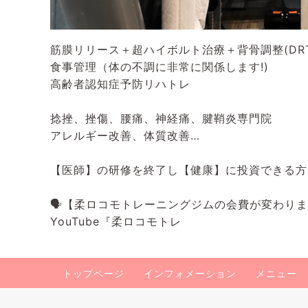
筋膜リリース＋超ハイボルト治療＋背骨調整(DRT
食事管理（体の不調に非常に関係します!)
高齢者認知症予防リハトレ
捻挫、挫傷、腰痛、神経痛、腱鞘炎専門院
アレルギー改善、体質改善…
【医師】の研修を終了し【健康】に投資できる方
🗣️【柔ロコモトレーニングジムの会費が変わり
YouTube『柔ロコモトレ
トップページ
インフォメーション
メニュー