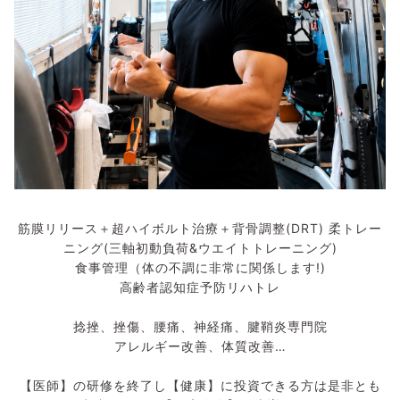
筋膜リリース＋超ハイボルト治療＋背骨調整(DRT) 柔トレー
ニング(三軸初動負荷&ウエイトトレーニング)
食事管理（体の不調に非常に関係します!)
高齢者認知症予防リハトレ
捻挫、挫傷、腰痛、神経痛、腱鞘炎専門院
アレルギー改善、体質改善…
【医師】の研修を終了し【健康】に投資できる方は是非とも