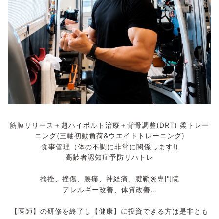
筋膜リリース＋超ハイボルト治療＋背骨調整(DRT) 柔トレー
ニング(三軸初動負荷&ウエイトトレーニング)
食事管理（体の不調に非常に関係します!)
高齢者認知症予防リハトレ
捻挫、挫傷、腰痛、神経痛、腱鞘炎専門院
アレルギー改善、体質改善…
【医師】の研修を終了し【健康】に投資できる方は是非とも