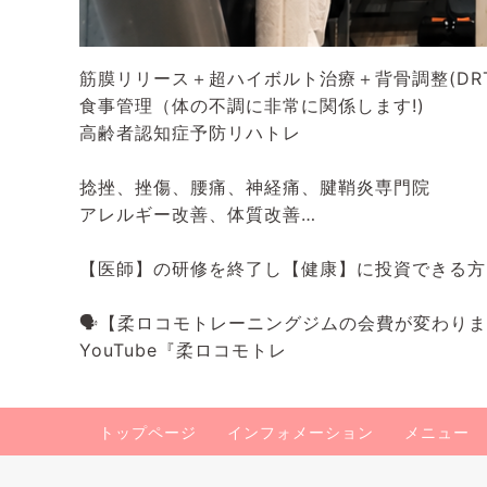
筋膜リリース＋超ハイボルト治療＋背骨調整(DRT
食事管理（体の不調に非常に関係します!)
高齢者認知症予防リハトレ
捻挫、挫傷、腰痛、神経痛、腱鞘炎専門院
アレルギー改善、体質改善…
【医師】の研修を終了し【健康】に投資できる方
🗣️【柔ロコモトレーニングジムの会費が変わり
YouTube『柔ロコモトレ
トップページ
インフォメーション
メニュー