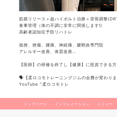
筋膜リリース＋超ハイボルト治療＋背骨調整(DRT
食事管理（体の不調に非常に関係します!)
高齢者認知症予防リハトレ
捻挫、挫傷、腰痛、神経痛、腱鞘炎専門院
アレルギー改善、体質改善…
【医師】の研修を終了し【健康】に投資できる方
🗣️【柔ロコモトレーニングジムの会費が変わり
YouTube『柔ロコモトレ
トップページ
インフォメーション
メニュー