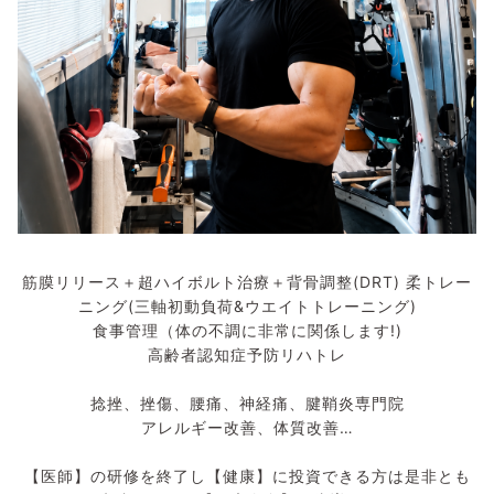
筋膜リリース＋超ハイボルト治療＋背骨調整(DRT) 柔トレー
ニング(三軸初動負荷&ウエイトトレーニング)
食事管理（体の不調に非常に関係します!)
高齢者認知症予防リハトレ
捻挫、挫傷、腰痛、神経痛、腱鞘炎専門院
アレルギー改善、体質改善…
【医師】の研修を終了し【健康】に投資できる方は是非とも