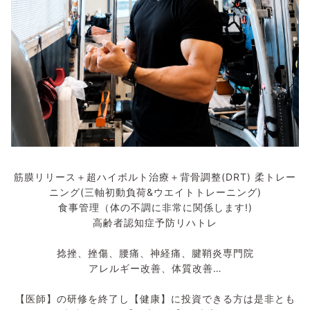
筋膜リリース＋超ハイボルト治療＋背骨調整(DRT) 柔トレー
ニング(三軸初動負荷&ウエイトトレーニング)
食事管理（体の不調に非常に関係します!)
高齢者認知症予防リハトレ
捻挫、挫傷、腰痛、神経痛、腱鞘炎専門院
アレルギー改善、体質改善…
【医師】の研修を終了し【健康】に投資できる方は是非とも