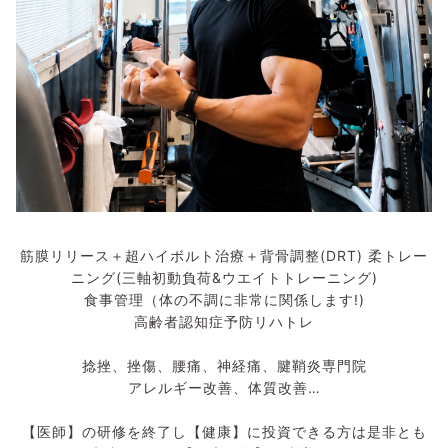
筋膜リリース＋超ハイボルト治療＋背骨調整(DRT) 柔トレー
ニング(三軸初動負荷&ウエイトトレーニング)
食事管理（体の不調に非常に関係します!)
高齢者認知症予防リハトレ
捻挫、挫傷、腰痛、神経痛、腱鞘炎専門院
アレルギー改善、体質改善…
【医師】の研修を終了し【健康】に投資できる方は是非とも