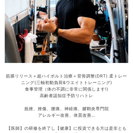
筋膜リリース＋超ハイボルト治療＋背骨調整(DRT) 柔トレー
ニング(三軸初動負荷&ウエイトトレーニング)
食事管理（体の不調に非常に関係します!)
高齢者認知症予防リハトレ
捻挫、挫傷、腰痛、神経痛、腱鞘炎専門院
アレルギー改善、体質改善…
【医師】の研修を終了し【健康】に投資できる方は是非とも