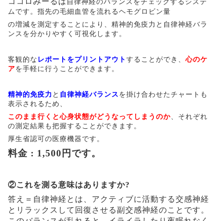
ココロみーるは
自律神経のバランスをチェックするシステ
ムです。指先の毛細血管を流れるヘモグロビン量
の増減を測定することにより、精神的免疫力と自律神経バラ
ンスを分かりやすく可視化します。
客観的な
レポートをプリントアウト
することができ、
心のケ
ア
を手軽に行うことができます。
精神的免疫力
と
自律神経バランス
を掛け合わせたチャートも
表示されるため、
このまま行くと心身状態がどうなってしまうのか
、それぞれ
の測定結果も把握することができます。
厚生省認可の医療機器です。
料金 : 1,500
円です。
②これを測る意味はありますか?
答え＝
自律神経とは、アクティブに活動する交感神経
と
リラックスして回復させる副交感神経のことです。
このバランスが乱れると、イライラしたり夜眠れなく