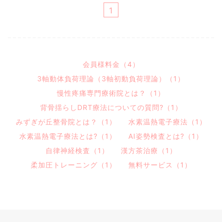
1
会員様料金（4）
3軸動体負荷理論（3軸初動負荷理論）（1）
慢性疼痛専門療術院とは？（1）
背骨揺らしDRT療法についての質問?（1）
みずぎが丘整骨院とは？（1）
水素温熱電子療法（1）
水素温熱電子療法とは?（1）
AI姿勢検査とは?（1）
自律神経検査（1）
漢方茶治療（1）
柔加圧トレーニング（1）
無料サービス（1）