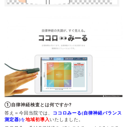
①自律神経検査とは何ですか?
答え＝
今回当院では、
ココロみーる(自律神経バランス
測定器)
を
地域初導入
いたしました。