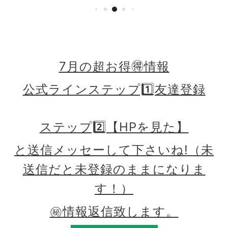
7月の超お得🉐情報
公式ラインステップ1️⃣友達登録
ステップ2️⃣【HPを見た】
と送信メッセーして下さいね!（未
送信だと未登録のままになりま
す！）
㊙️情報返信致します。