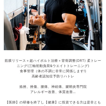
筋膜リリース＋超ハイボルト治療＋背骨調整(DRT) 柔トレー
ニング(三軸初動負荷&ウエイトトレーニング)
食事管理（体の不調に非常に関係します!)
高齢者認知症予防リハトレ
捻挫、挫傷、腰痛、神経痛、腱鞘炎専門院
アレルギー改善、体質改善…
【医師】の研修を終了し【健康】に投資できる方は是非とも