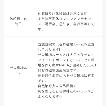
休館日及び休診日は月末２日間
休館日 休
または不定休（マシンメンテナン
院日
ス、講習会、忌引き、各行事等）で
す。
当施設院ではゼロ磁場ルームを設置
しております!
ゼロ磁場ルームとは人工的なゼロ・
フィールドポイントといってゼロ磁
場を作り出すNASAが開発した、人工
ゼロ磁場ル
的ゼロ磁場発生装置です。
ーム
長野県伊那市にあるゼロ磁場は有名
です。
自然治癒力＝自己回復力
氣を整えると自律神経のバランスが
よくなります✨