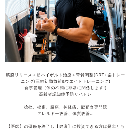
筋膜リリース＋超ハイボルト治療＋背骨調整(DRT) 柔トレー
ニング(三軸初動負荷&ウエイトトレーニング)
食事管理（体の不調に非常に関係します!)
高齢者認知症予防リハトレ
捻挫、挫傷、腰痛、神経痛、腱鞘炎専門院
アレルギー改善、体質改善…
【医師】の研修を終了し【健康】に投資できる方は是非とも