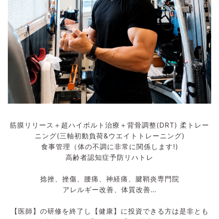
筋膜リリース＋超ハイボルト治療＋背骨調整(DRT) 柔トレー
ニング(三軸初動負荷&ウエイトトレーニング)
食事管理（体の不調に非常に関係します!)
高齢者認知症予防リハトレ
捻挫、挫傷、腰痛、神経痛、腱鞘炎専門院
アレルギー改善、体質改善…
【医師】の研修を終了し【健康】に投資できる方は是非とも