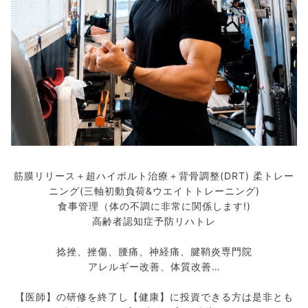
筋膜リリース＋超ハイボルト治療＋背骨調整(DRT) 柔トレー
ニング(三軸初動負荷&ウエイトトレーニング)
食事管理（体の不調に非常に関係します!)
高齢者認知症予防リハトレ
捻挫、挫傷、腰痛、神経痛、腱鞘炎専門院
アレルギー改善、体質改善…
【医師】の研修を終了し【健康】に投資できる方は是非とも